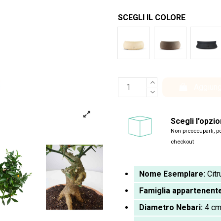
SCEGLI IL COLORE
Bianco
Marrone
Ner
Aggiung
Scegli l'opzi
Non preoccuparti, po
checkout
Nome Esemplare:
Citr
Famiglia appartenent
Diametro Nebari:
4 c