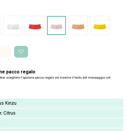
o Space
Bianco Space
Rosso intenso
Rosa pastello
Salmone
Giallo pantone
i
one pacco regalo
trai scegliere l'opzione pacco regalo ed inserire il testo del messaggio nel
us Kinzu
e:
Citrus
m