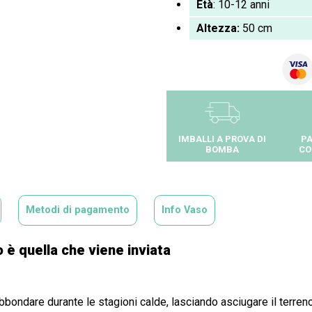
Età
: 10-12 anni
Altezza:
50 cm
IMBALLI A PROVA DI
PA
BOMBA
CO
Metodi di pagamento
Info Vaso
 è quella che viene inviata
bondare durante le stagioni calde, lasciando asciugare il terreno t