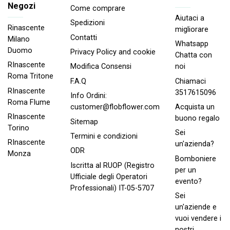
Negozi
Come comprare
Aiutaci a
Spedizioni
Rinascente
migliorare
Contatti
Milano
Whatsapp
Duomo
Privacy Policy and cookie
Chatta con
RInascente
noi
Modifica Consensi
Roma Tritone
Chiamaci
F.A.Q
RInascente
3517615096
Info Ordini:
Roma FIume
Acquista un
customer@flobflower.com
RInascente
buono regalo
Sitemap
Torino
Sei
Termini e condizioni
RInascente
un'azienda?
ODR
Monza
Bomboniere
Iscritta al RUOP (Registro
per un
Ufficiale degli Operatori
evento?
Professionali) IT-05-5707
Sei
un'aziende e
vuoi vendere i
nostri