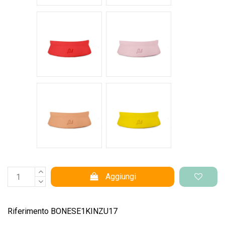
Rosso intenso
Rosa pastello
Salmone
Giallo pantone
Aggiungi
Riferimento
BONESE1KINZU17