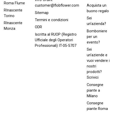
Roma FIume
Acquista un
customer@flobflower.com
RInascente
buono regalo
Sitemap
Torino
Sei
Termini e condizioni
RInascente
un'azienda?
ODR
Monza
Bomboniere
Iscritta al RUOP (Registro
per un
Ufficiale degli Operatori
evento?
Professionali) IT-05-5707
Sei
un'aziende e
vuoi vendere i
nostri
prodotti?
Scrivici
Consegne
piante a
Milano
Consegne
piante Roma