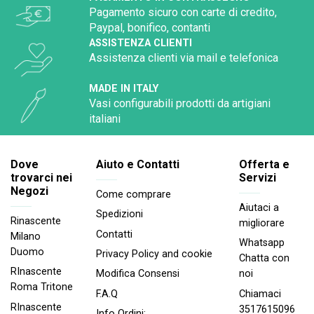
Pagamento sicuro con carte di credito,
Paypal, bonifico, contanti
ASSISTENZA CLIENTI
Assistenza clienti via mail e telefonica
MADE IN ITALY
Vasi configurabili prodotti da artigiani
italiani
Dove
Aiuto e Contatti
Offerta e
trovarci nei
Servizi
Negozi
Come comprare
Aiutaci a
Spedizioni
Rinascente
migliorare
Contatti
Milano
Whatsapp
Duomo
Privacy Policy and cookie
Chatta con
RInascente
noi
Modifica Consensi
Roma Tritone
Chiamaci
F.A.Q
RInascente
3517615096
Info Ordini: