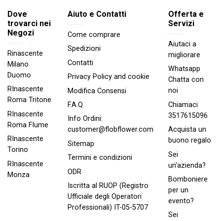
Dove
Aiuto e Contatti
Offerta e
trovarci nei
Servizi
Negozi
Come comprare
Aiutaci a
Spedizioni
Rinascente
migliorare
Contatti
Milano
Whatsapp
Duomo
Privacy Policy and cookie
Chatta con
RInascente
noi
Modifica Consensi
Roma Tritone
Chiamaci
F.A.Q
RInascente
3517615096
Info Ordini:
Roma FIume
Acquista un
customer@flobflower.com
RInascente
buono regalo
Sitemap
Torino
Sei
Termini e condizioni
RInascente
un'azienda?
ODR
Monza
Bomboniere
Iscritta al RUOP (Registro
per un
Ufficiale degli Operatori
evento?
Professionali) IT-05-5707
Sei