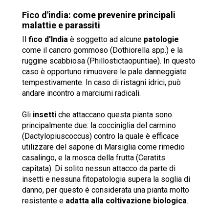
Fico d'india: come prevenire principali
malattie e parassiti
Il
fico d'India
è soggetto ad alcune
patologie
come il cancro gommoso (Dothiorella spp.) e la
ruggine scabbiosa (Phillostictaopuntiae). In questo
caso è opportuno rimuovere le pale danneggiate
tempestivamente. In caso di ristagni idrici, può
andare incontro a marciumi radicali.
Gli
insetti
che attaccano questa pianta sono
principalmente due: la cocciniglia del carmino
(Dactylopiuscoccus) contro la quale è efficace
utilizzare del sapone di Marsiglia come rimedio
casalingo, e la mosca della frutta (Ceratits
capitata). Di solito nessun attacco da parte di
insetti e nessuna fitopatologia supera la soglia di
danno, per questo è considerata una pianta molto
resistente e
adatta alla coltivazione biologica
.