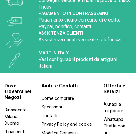
Consegna veloce e imballi a prova di Black
Friday
PAGAMENTO IN CONTRASSEGNO
Pagamento sicuro con carte di credito,
Paypal, bonifico, contanti
ASSISTENZA CLIENTI
Assistenza clienti via mail e telefonica
MADE IN ITALY
Vasi configurabili prodotti da artigiani
italiani
Dove
Aiuto e Contatti
Offerta e
trovarci nei
Servizi
Negozi
Come comprare
Aiutaci a
Spedizioni
Rinascente
migliorare
Contatti
Milano
Whatsapp
Duomo
Privacy Policy and cookie
Chatta con
RInascente
noi
Modifica Consensi