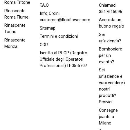
Roma Tritone
Chiamaci
F.A.Q
RInascente
3517615096
Info Ordini:
Roma FIume
Acquista un
customer@flobflower.com
RInascente
buono regalo
Sitemap
Torino
Sei
Termini e condizioni
RInascente
un'azienda?
ODR
Monza
Bomboniere
Iscritta al RUOP (Registro
per un
Ufficiale degli Operatori
evento?
Professionali) IT-05-5707
Sei
un'aziende e
vuoi vendere i
nostri
prodotti?
Scrivici
Consegne
piante a
Milano